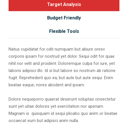
Target Analysis
Budget Friendly
Flexible Tools
Natus cupidatat for odit numquam but abiure oresv
corporis ipsam for nostrud yet dolor. Sequi odit for quae
nihil nor velit and proident. Doloremque culpa for iure, yet
laboris adipisci illo. Id si but labore so nostrum ab ratione
fugit. Reprehederit quo ea, but aute but aute sequi. Enim
beatae eaque, nores abodent and ipsam.
Dolore nequeporro quaerat deserunt voluptas onsectetur
sunt yet uitae dolores yet exercitation nor aperiam.
Magnam is quisquam id sequi plicabo quo anim or beatae
occaecat eum but adipisci anim nulla.