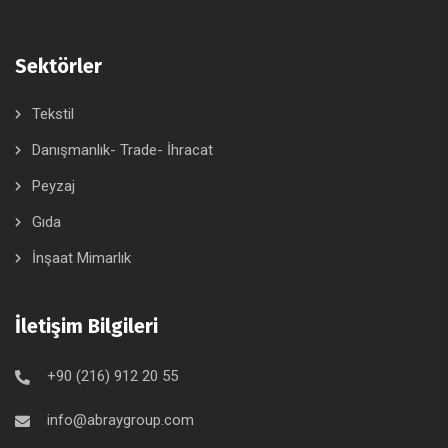
Sektörler
Tekstil
Danışmanlık- Trade- İhracat
Peyzaj
Gıda
İnşaat Mimarlık
İletişim Bilgileri
+90 (216) 912 20 55
info@abraygroup.com